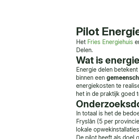
Pilot Energi
Het
Fries Energiehuis
e
Delen.
Wat is energi
Energie delen betekent
binnen een
gemeensc
energiekosten te reali
het in de praktijk goed
Onderzoeksdo
In totaal is het de be
Fryslân (5 per provinci
lokale opwekinstallaties
De pilot heeft als doel