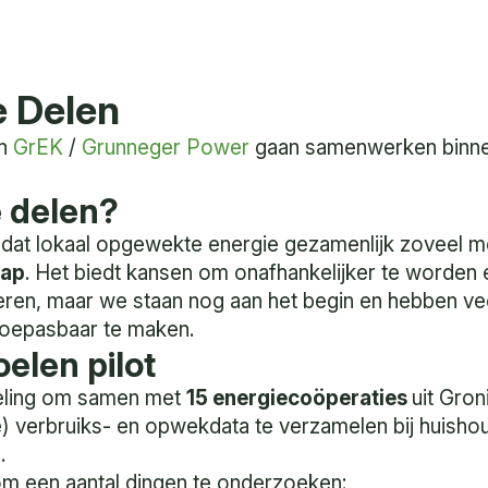
e Delen
n
GrEK
/
Grunneger Power
gaan samenwerken binnen
e delen?
 dat lokaal opgewekte energie gezamenlijk zoveel mo
hap
. Het biedt kansen om onafhankelijker te worden 
seren, maar we staan nog aan het begin en hebben v
 toepasbaar te maken.
elen pilot
doeling om samen met
15 energiecoöperaties
uit Gro
e) verbruiks- en opwekdata te verzamelen bij huisho
.
 om een aantal dingen te onderzoeken: